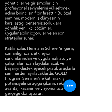
yöneticiler ve girişimciler için
profesyonel seviyelerini yükseltmek
adına birinci sınıf bir fırsattır. Bu özel
seminer, modern iş dünyasının
karşılaştığı benzersiz zorluklara
yönelik yenilikçi çözümler,
uygulanabilir içgörüler ve en son
stratejiler sunar.
Katılımcılar, Hermann Scherer'in geniş
uzmanlığından, etkileyici
sunumlarından ve uygulamalı atölye
çalışmalarından faydalanacak ve
başarıyı destekleyecek pratik araçlarla
seminerden ayrılacaklardır. GOLD-
Program Semineri’ne katılarak iş
potansiyelinizi açığa çıkarın, rekabet
avantajı kazanın ve vizyonunuzu
gerçeğe dönüştürün.
Daha fazla bilgi için, sayfanın
üstündeki veya altındaki düğmelere