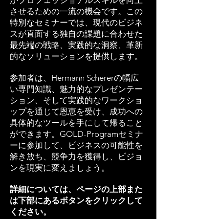
がプロフェッショナルスキルを向上
させるための一流の機会です。この
特別なセミナーでは、現代のビジネ
スが直面する独自の課題に合わせた
最先端の戦略、実践的な洞察、革新
的なソリューションを提供します。
参加者は、Hermann Schererの幅広
い専門知識、魅力的なプレゼンテー
ション、そして実践的なワークショ
ップを通じて恩恵を受け、成功への
具体的なツールを手にして帰ること
ができます。GOLD-Programセミナ
ーに参加して、ビジネスの可能性を
解き放ち、競争力を獲得し、ビジョ
ンを現実に変えましょう。
詳細については、ページの上部また
は下部にあるボタンをクリックして
ください。