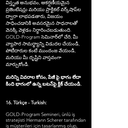
విస్తృత అనుభవం, ఆకర్షణీయమైన
ప్రజెంటేషన్లు మరియు ప్రాక్టికల్ వర్క్‌షాప్‌ల
ద్వారా లాభపడతారు, విజయం
సాధించడానికి అవసరమైన సాధనాలతో
వెనక్కి వెళ్లడం నిర్ధారించబడుతుంది.
GOLD-Program సెమినార్‌లో చేరి, మీ
వ్యాపార సామర్థ్యాన్ని విడుదల చేయండి,
పోటీదారుల కంటే ముందంజ వేయండి,
మరియు మీ దృష్టిని వాస్తవంగా
మార్చుకోండి.
మరిన్ని వివరాల కోసం, పేజీ పై భాగం లేదా
కింది భాగంలో ఉన్న బటన్‌పై క్లిక్ చేయండి.
16. Türkçe - Turkish:
GOLD-Program Semineri, ünlü iş
stratejisti Hermann Scherer tarafından
iş müşterileri için tasarlanmış olup,