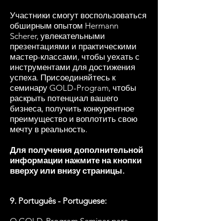
Участники смогут воспользоваться
обширным опытом Hermann
Scherer, увлекательными
презентациями и практическими
мастер-классами, чтобы уехать с
инструментами для достижения
успеха. Присоединяйтесь к
семинару GOLD-Program, чтобы
раскрыть потенциал вашего
бизнеса, получить конкурентное
преимущество и воплотить свою
мечту в реальность.
Для получения дополнительной
информации нажмите на кнопки
вверху или внизу страницы.
9. Português - Portuguese: