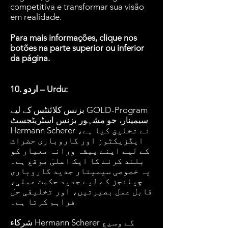
competitiva e transformar sua visão
em realidade.
Para mais informações, clique nos
botões na parte superior ou inferior
da página.
10. اردو – Urdu:
بزنس کلائنٹس کے لیے GOLD-Program
سیمینار، جو مشہور بزنس اسٹریٹجسٹ
Hermann Scherer نے تخلیق کیا ہے،
ایگزیکٹوز اور کاروباری حضرات
کے لیے اپنے پیشہ ورانہ معیار کو
بلند کرنے کا ایک اعلیٰ موقع ہے۔
یہ خصوصی سیمینار جدید کاروباری
چیلنجز کے لیے جدید حکمت عملی،
قابل عمل بصیرتیں، اور تخلیقی حل
فراہم کرتا ہے۔
شرکاء Hermann Scherer کے وسیع