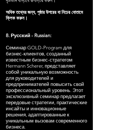
দৃষ্টিভঙ্গি বাস্তবে রূপান্তর করুন।
অধিক তথ্যের জন্য, পৃষ্ঠার উপরের বা নিচের বোতামে
ক্লিক করুন।
8. Русский - Russian:
Семинар GOLD-Program для
бизнес-клиентов, созданный
известным бизнес-стратегом
Hermann Scherer, представляет
собой уникальную возможность
для руководителей и
предпринимателей повысить свой
профессиональный уровень. Этот
эксклюзивный семинар предлагает
передовые стратегии, практические
инсайты и инновационные
решения, адаптированные к
уникальным вызовам современного
бизнеса.