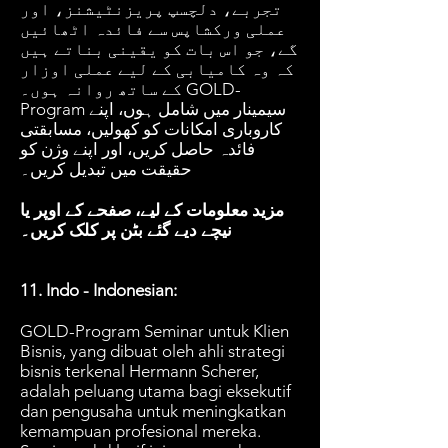
تجربے، دلچسپ پریزنٹیشنز، اور
عملی ورکشاپس سے فائدہ اٹھائیں
گے، جو اس بات کو یقینی بناتے ہیں
کہ وہ کامیابی کے لیے عملی اوزار
کے ساتھ روانہ ہوں۔ GOLD-
Program سیمینار میں شامل ہوں، اپنے
کاروباری امکانات کو کھولیں، مسابقتی
فائدہ حاصل کریں، اور اپنے وژن کو
حقیقت میں تبدیل کریں۔
مزید معلومات کے لیے، صفحے کے اوپر یا
نیچے دیے گئے بٹن پر کلک کریں۔
11. Indo - Indonesian:
GOLD-Program Seminar untuk Klien
Bisnis, yang dibuat oleh ahli strategi
bisnis terkenal Hermann Scherer,
adalah peluang utama bagi eksekutif
dan pengusaha untuk meningkatkan
kemampuan profesional mereka.