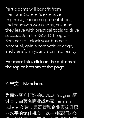
Participants will benefit from
Hermann Scherer's extensive
expertise, engaging presentations,
and hands-on workshops, ensuring
they leave with practical tools to drive
success. Join the GOLD-Program
Seminar to unlock your business
potential, gain a competitive edge,
and transform your vision into reality.
For more info, click on the buttons at
the top or bottom of the page.
2. 中文 – Mandarin:
为商业客户打造的GOLD-Program研
讨会，由著名商业战略家Hermann
Scherer创建，是高管和企业家提升职
业水平的绝佳机会。这一独家研讨会