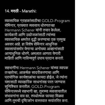
14. मराठी - Marathi:
व्यवसायिक ग्राहकांसाठीचा GOLD-Program
सेमिनार, प्रख्यात व्यवसाय धोरणतज्ज्ञ
Hermann Scherer यांनी तयार केलेला,
कार्यकारी आणि उद्योजकांसाठी त्यांच्या
व्यावसायिक क्षमतेत वृद्धी करण्याचा एक प्रमुख
अवसर आहे. हा विशेष सेमिनार आधुनिक
व्यवसायांसमोर येणाऱ्या अनोख्या आव्हानांसाठी
अत्याधुनिक धोरणे, अमलात आणता येणारी
माहिती आणि नाविन्यपूर्ण उपाय प्रदान करतो.
सहभागींना Hermann Scherer यांच्या व्यापक
तज्ज्ञतेचा, आकर्षक सादरीकरणाचा आणि
प्रायोगिक कार्यशाळांचा फायदा होईल, जे त्यांना
यशासाठी व्यावहारिक साधनांसह परत जाण्यास
सुनिश्चित करतील. GOLD-Program
सेमिनारमध्ये सहभागी व्हा, तुमच्या व्यवसायातील
संभावनांना वाव द्या, स्पर्धात्मक फायदा मिळवा
आणि तुमची दृष्टिकोन वास्तवात रूपांतरित करा.