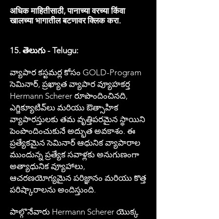
अधिक माहितीसाठी, पानाच्या वरच्या किंवा
खालच्या भागातील बटणावर क्लिक करा.
15. తెలుగు - Telugu:
వ్యాపార కస్టమర్ల కోసం GOLD-Program
సెమినార్, ప్రఖ్యాత వ్యాపార వ్యూహకర్త
Hermann Scherer రూపొందించినది,
ఎగ్జిక్యూటివ్‌లు మరియు ఔత్సాహిక
వ్యాపారస్తులకు తమ వృత్తిపరమైన స్థాయిని
పెంపొందించుకునే అద్భుత అవకాశం. ఈ
ప్రత్యేకమైన సెమినార్ ఆధునిక వ్యాపారాల
ముందున్న ప్రత్యేక సవాళ్లకు అనుగుణంగా
అత్యాధునిక వ్యూహాలు,
ఆచరణయోగ్యమైన పరిజ్ఞానం మరియు కొత్త
పరిష్కారాలను అందిస్తుంది.
పాల్గొనేవారు Hermann Scherer యొక్క