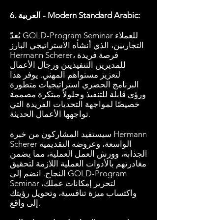
6. العربية - Modern Standard Arabic:
يُعدّ GOLD-Program Seminar للعملاء
التجاريين، الذي أنشأه الاستراتيجي البارز
Hermann Scherer، فرصة فريدة
للمديرين التنفيذيين ورجال الأعمال
لتعزيز مستواهم المهني. يوفر هذا
البرنامج الحصري استراتيجيات متطورة
ورؤى قابلة للتنفيذ وحلولاً مبتكرة مصممة
خصيصًا لمواجهة التحديات الفريدة التي
تواجهها الأعمال الحديثة.
سيستفيد المشاركون من خبرة Hermann
Scherer الواسعة، وعروضه التقديمية
الجذابة، وورش العمل العملية، مما يضمن
مغادرتهم بالأدوات العملية اللازمة لتحقيق
النجاح. انضم إلى GOLD-Program
Seminar لتحرير إمكانات عملك،
واكتساب ميزة تنافسية، وتحويل رؤيتك
إلى واقع.