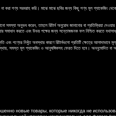
া করা পণ্য সরবরাহ করি। মাঝে মাঝে ছবির জন্য কিছু পণ্য মূল প্যাকেজিং থেকে ব
নো সমস্যা অনুভব করেন, তাহলে রিটার্ন অনুরোধ জানানোর বা প্রতিক্রিয়া দেওয়
র সমাধান করতে এবং উভয় পক্ষের জন্য সন্তোষজনক ফল নিশ্চিত করতে যথাসাধ্য
ি এবং পণ্যের নিখুঁত অবস্থার কারণে রিটার্নগুলো প্রতিটি ক্ষেত্রে আলাদাভাবে মূল্যা
্থায়, সমস্ত মূল প্যাকেজিং ও আনুষঙ্গিকসহ ফেরত দিতে হবে। অননুমোদিত বা আমাদে
шенно новые товары, которые никогда не использов